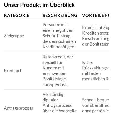
Unser Produkt im Überblick
KATEGORIE
BESCHREIBUNG
VORTEILE FÜR
Personen mit
Ermöglicht Zuga
einem negativen
Krediten trotz
Zielgruppe
Schufa-Eintrag,
Einschränkungen
die dennoch einen
der Bonitätsprüf
Kredit benötigen.
Ratenkredit, der
speziell für
Klare
Kunden mit
Rückzahlungsstr
Kreditart
erschwerter
mit festen
Bonitätslage
monatlichen Rat
konzipiert ist.
Vollständig
digitaler
Schnell, bequem
Antragsprozess
von überall mögl
Antragsprozess
über die Webseite
ohne persönlich