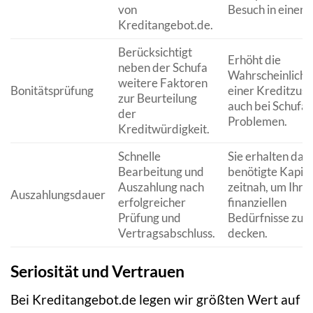
von
Besuch in einer Fi
Kreditangebot.de.
Berücksichtigt
Erhöht die
neben der Schufa
Wahrscheinlichk
weitere Faktoren
Bonitätsprüfung
einer Kreditzusa
zur Beurteilung
auch bei Schufa-
der
Problemen.
Kreditwürdigkeit.
Schnelle
Sie erhalten das
Bearbeitung und
benötigte Kapita
Auszahlung nach
zeitnah, um Ihre
Auszahlungsdauer
erfolgreicher
finanziellen
Prüfung und
Bedürfnisse zu
Vertragsabschluss.
decken.
Seriosität und Vertrauen
Bei Kreditangebot.de legen wir größten Wert auf