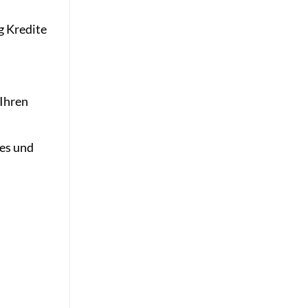
g Kredite
 Ihren
res und