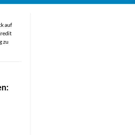
ck auf
redit
g zu
en: