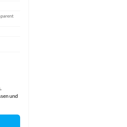
sparent
,
ssen und