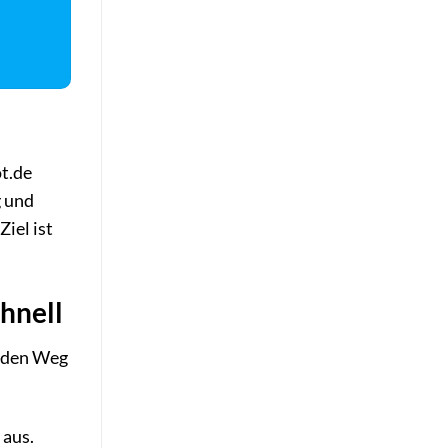
ot.de
g und
iel ist
chnell
n den Weg
aus.