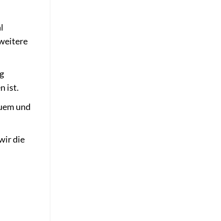
l
weitere
g
 ist.
quem und
wir die