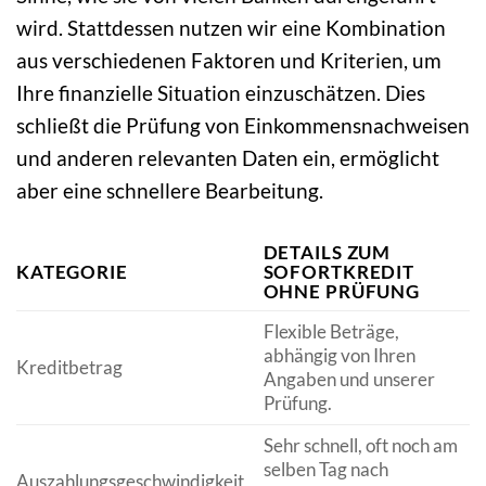
wird. Stattdessen nutzen wir eine Kombination
aus verschiedenen Faktoren und Kriterien, um
Ihre finanzielle Situation einzuschätzen. Dies
schließt die Prüfung von Einkommensnachweisen
und anderen relevanten Daten ein, ermöglicht
aber eine schnellere Bearbeitung.
DETAILS ZUM
KATEGORIE
SOFORTKREDIT
OHNE PRÜFUNG
Flexible Beträge,
abhängig von Ihren
Kreditbetrag
Angaben und unserer
Prüfung.
Sehr schnell, oft noch am
selben Tag nach
Auszahlungsgeschwindigkeit