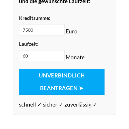
und die gewünschte Laufzeit:
Kreditsumme:
Euro
Laufzeit:
Monate
UNVERBINDLICH
BEANTRAGEN ➤
schnell ✓ sicher ✓ zuverlässig ✓