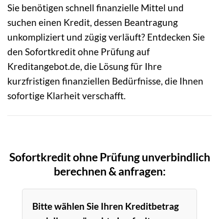
Sie benötigen schnell finanzielle Mittel und
suchen einen Kredit, dessen Beantragung
unkompliziert und zügig verläuft? Entdecken Sie
den Sofortkredit ohne Prüfung auf
Kreditangebot.de, die Lösung für Ihre
kurzfristigen finanziellen Bedürfnisse, die Ihnen
sofortige Klarheit verschafft.
Sofortkredit ohne Prüfung unverbindlich
berechnen & anfragen:
Bitte wählen Sie Ihren Kreditbetrag