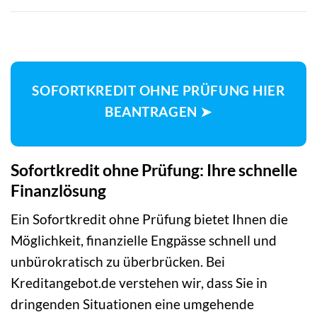
SOFORTKREDIT OHNE PRÜFUNG HIER
BEANTRAGEN ➤
Sofortkredit ohne Prüfung: Ihre schnelle
Finanzlösung
Ein Sofortkredit ohne Prüfung bietet Ihnen die
Möglichkeit, finanzielle Engpässe schnell und
unbürokratisch zu überbrücken. Bei
Kreditangebot.de verstehen wir, dass Sie in
dringenden Situationen eine umgehende