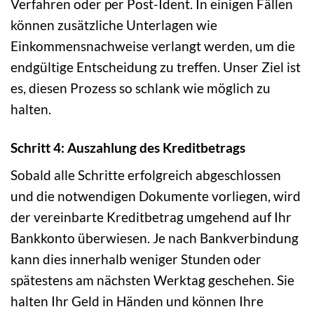
Verfahren oder per Post-Ident. In einigen Fällen
können zusätzliche Unterlagen wie
Einkommensnachweise verlangt werden, um die
endgültige Entscheidung zu treffen. Unser Ziel ist
es, diesen Prozess so schlank wie möglich zu
halten.
Schritt 4: Auszahlung des Kreditbetrags
Sobald alle Schritte erfolgreich abgeschlossen
und die notwendigen Dokumente vorliegen, wird
der vereinbarte Kreditbetrag umgehend auf Ihr
Bankkonto überwiesen. Je nach Bankverbindung
kann dies innerhalb weniger Stunden oder
spätestens am nächsten Werktag geschehen. Sie
halten Ihr Geld in Händen und können Ihre