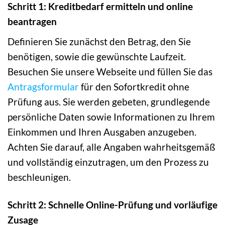
Schritt 1: Kreditbedarf ermitteln und online
beantragen
Definieren Sie zunächst den Betrag, den Sie
benötigen, sowie die gewünschte Laufzeit.
Besuchen Sie unsere Webseite und füllen Sie das
Antragsformular
für den Sofortkredit ohne
Prüfung aus. Sie werden gebeten, grundlegende
persönliche Daten sowie Informationen zu Ihrem
Einkommen und Ihren Ausgaben anzugeben.
Achten Sie darauf, alle Angaben wahrheitsgemäß
und vollständig einzutragen, um den Prozess zu
beschleunigen.
Schritt 2: Schnelle Online-Prüfung und vorläufige
Zusage