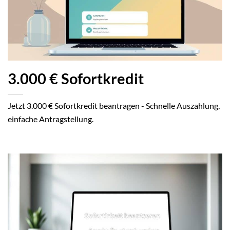
3.000 € Sofortkredit
Jetzt 3.000 € Sofortkredit beantragen - Schnelle Auszahlung,
einfache Antragstellung.