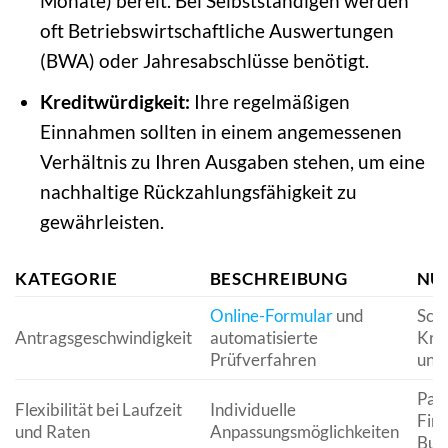
Monate) bereit. Bei Selbstständigen werden
oft Betriebswirtschaftliche Auswertungen
(BWA) oder Jahresabschlüsse benötigt.
Kreditwürdigkeit:
Ihre regelmäßigen
Einnahmen sollten in einem angemessenen
Verhältnis zu Ihren Ausgaben stehen, um eine
nachhaltige Rückzahlungsfähigkeit zu
gewährleisten.
KATEGORIE
BESCHREIBUNG
NUT
Online-Formular
und
Schn
Antragsgeschwindigkeit
automatisierte
Kre
Prüfverfahren
und
Pas
Flexibilität bei Laufzeit
Individuelle
Fina
und Raten
Anpassungsmöglichkeiten
Bud