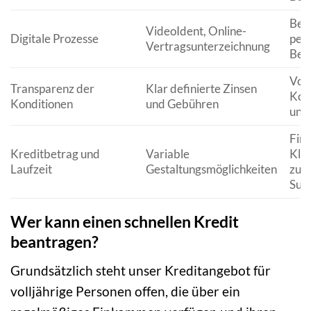
Beq
VideoIdent, Online-
Digitale Prozesse
pers
Vertragsunterzeichnung
Besu
Voll
Transparenz der
Klar definierte Zinsen
Kost
Konditionen
und Gebühren
und 
Fin
Kreditbetrag und
Variable
Klei
Laufzeit
Gestaltungsmöglichkeiten
zu 
Su
Wer kann einen schnellen Kredit
beantragen?
Grundsätzlich steht unser Kreditangebot für
volljährige Personen offen, die über ein